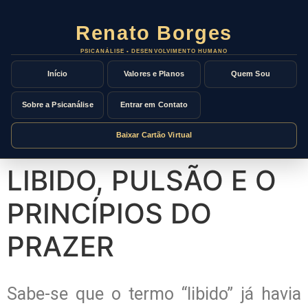
Início
Valores e Planos
Quem Sou
Sobre a Psicanálise
Entrar em Contato
Baixar Cartão Virtual
LIBIDO, PULSÃO E O
PRINCÍPIOS DO
PRAZER
Sabe-se que o termo “libido” já havia